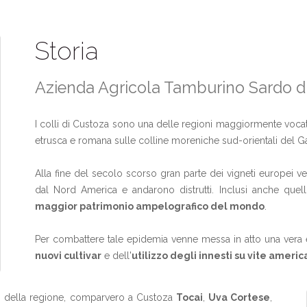
Storia
Azienda Agricola Tamburino Sardo di 
I colli di Custoza sono una delle regioni maggiormente voca
etrusca e romana sulle colline moreniche sud-orientali del Gar
Alla fine del secolo scorso gran parte dei vigneti europei v
dal Nord America e andarono distrutti. Inclusi anche quel
maggior patrimonio ampelografico del mondo
.
Per combattere tale epidemia venne messa in atto una vera e 
nuovi cultivar
e dell'
utilizzo degli innesti su vite ameri
ici della regione, comparvero a Custoza
Tocai
,
Uva Cortese
,