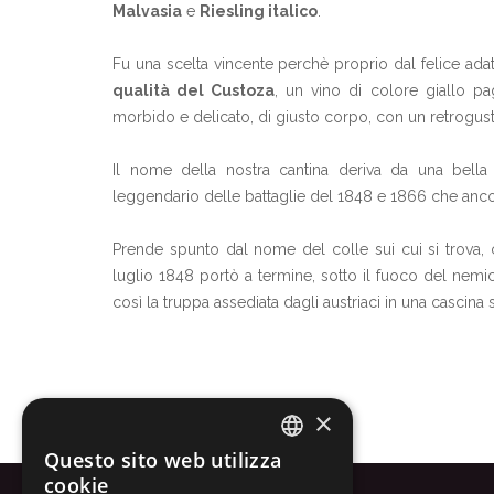
Malvasia
e
Riesling italico
.
Fu una scelta vincente perchè proprio dal felice adat
qualità del Custoza
, un vino di colore giallo p
morbido e delicato, di giusto corpo, con un retrog
Il nome della nostra cantina deriva da una bella 
leggendario delle battaglie del 1848 e 1866 che anco
Prende spunto dal nome del colle sui cui si trova,
luglio 1848 portò a termine, sotto il fuoco del nemic
così la truppa assediata dagli austriaci in una cascina
×
Questo sito web utilizza
ITALIAN
cookie