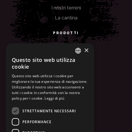
I nostri terreni
La cantina
PRODOTTI
Vini bianchi
×
Vini rossi
Questo sito web utilizza
ITALIAN
Vini rosè
cookie
ENGLISH
Questo sito web utilizza i cookie per
ALTRO
migliorare la tua esperienza di navigazione.
Utilizzando il nostro sito web acconsenti a
Home
tutti i cookie in conformità con la nostra
policy per i cookie.
Leggi di più
Galleria
STRETTAMENTE NECESSARI
Contatti
PERFORMANCE